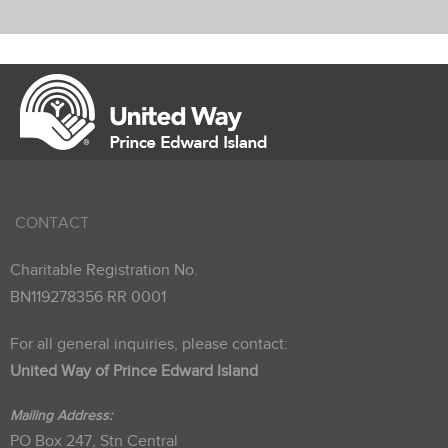
CONTACT
Charitable Registration No.
BN119278356 RR 0001
For all general inquiries, please contact:
United Way of Prince Edward Island
Mailing Address:
PO Box 247, Stn Central