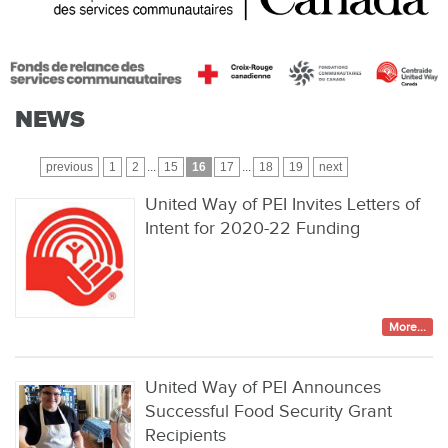
NEWS
previous
1
2
...
15
16
17
...
18
19
next
United Way of PEI Invites Letters of
Intent for 2020-22 Funding
More...
United Way of PEI Announces
Successful Food Security Grant
Recipients